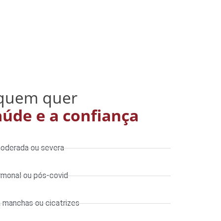
 quem quer
aúde e a confiança
moderada ou severa
monal ou pós-covid
 manchas ou cicatrizes