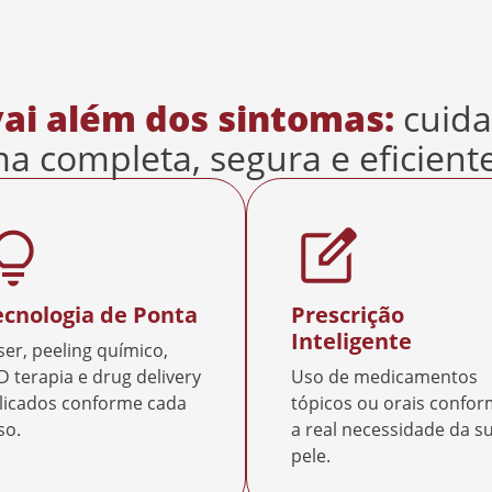
vai além dos sintomas:
cuid
a completa, segura e eficiente
ecnologia de Ponta
Prescrição
Inteligente
ser, peeling químico,
D terapia e drug delivery
Uso de medicamentos
licados conforme cada
tópicos ou orais confo
so.
a real necessidade da s
pele.