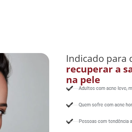
Indicado para
recuperar a s
na pele
Adultos com acne leve, 
Quem sofre com acne hor
Pessoas com tendência a