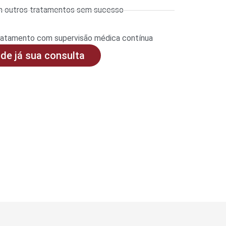
am outros tratamentos sem sucesso
ratamento com supervisão médica contínua
de já sua consulta