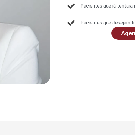
Pacientes que já tentar
Pacientes que desejam t
Agen