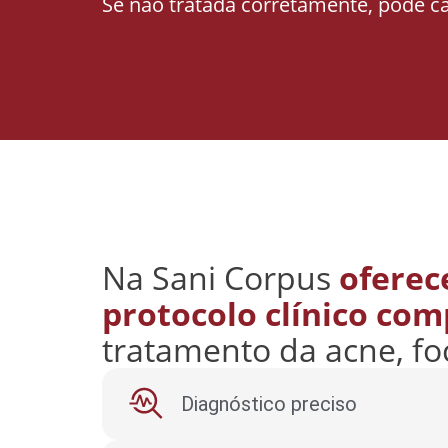
Se não tratada corretamente, pode c
Na Sani Corpus
ofere
protocolo clínico com
tratamento da acne, f
Diagnóstico preciso