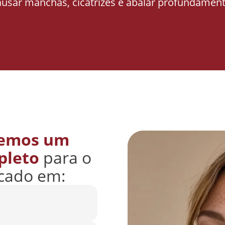
ausar manchas, cicatrizes e abalar profundament
cemos um
pleto
para o
ocado em: