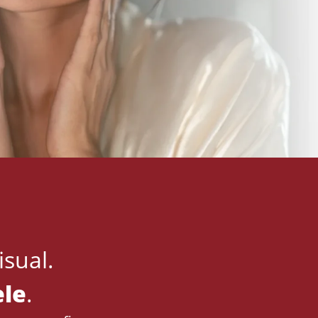
sual.
ele
.